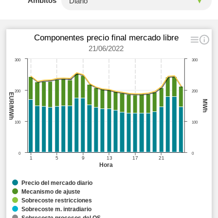
Ámbitos
Componentes precio final mercado libre
21/06/2022
300
300
200
200
EUR/MWh
MWh
100
100
0
0
1
5
9
13
17
21
Hora
Precio del mercado diario
Mecanismo de ajuste
Sobrecoste restricciones
Sobrecoste m. intradiario
Sobrecoste procesos del OS