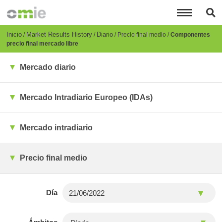
Pasar
al
contenido
principal
Breadcrumb
Inicio
Market Results History
Diario
Precio final medio
Componentes
precio final mercado libre
Mercado diario
Mercado Intradiario Europeo (IDAs)
Mercado intradiario
Precio final medio
Día