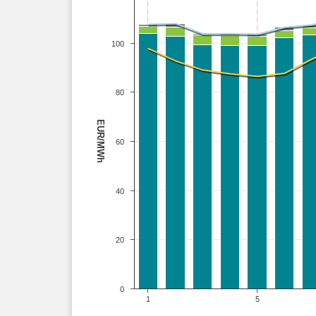
100
80
EUR/MWh
60
40
20
0
1
5