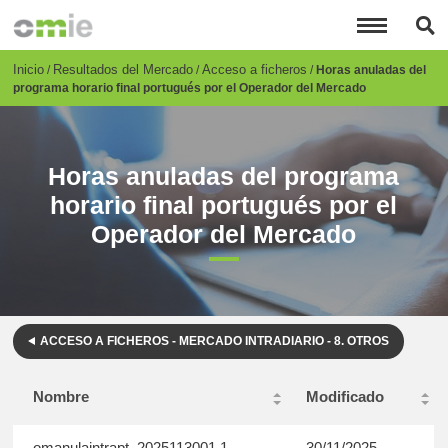
Pasar
al
contenido
principal
Breadcrumb
Inicio
Resultados del Mercado
Acceso a ficheros
Horas anuladas del
programa horario final portugués por el Operador del Mercado
Horas anuladas del programa
horario final portugués por el
Operador del Mercado
ACCESO A FICHEROS - MERCADO INTRADIARIO - 8. OTROS
Nombre
Modificado
omanulaintrapt_2025113001.1
30/11/2025