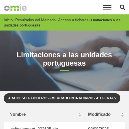
Pasar
al
contenido
principal
Breadcrumb
Inicio
Resultados del Mercado
Acceso a ficheros
Limitaciones a las
unidades portuguesas
Limitaciones a las unidades
portuguesas
ACCESO A FICHEROS - MERCADO INTRADIARIO - 4. OFERTAS
Nombre
Modificado
limitacionespt_202605.zip
08/08/2026