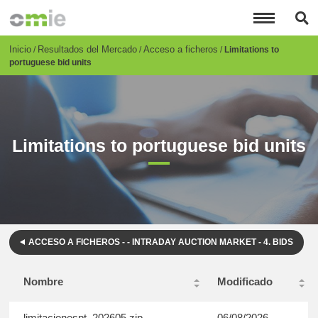
Pasar
al
contenido
principal
Breadcrumb
Inicio
Resultados del Mercado
Acceso a ficheros
Limitations to
portuguese bid units
Limitations to portuguese bid units
ACCESO A FICHEROS - - INTRADAY AUCTION MARKET - 4. BIDS
Nombre
Modificado
limitacionespt_202605.zip
06/08/2026