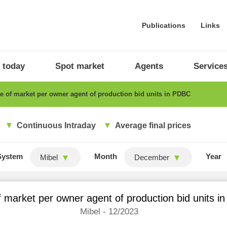
Publications
Links
 today
Spot market
Agents
Service
 of market per owner agent of production bid units in PDBC
Continuous Intraday
Average final prices
System
Month
Year
Mibel
December
 market per owner agent of production bid units 
Mibel - 12/2023