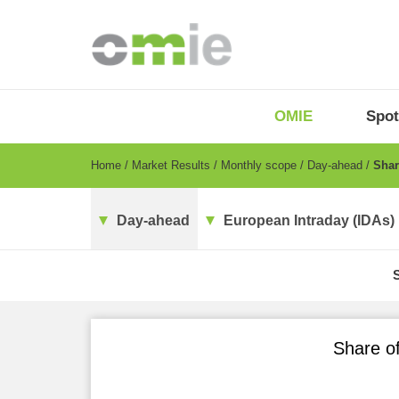
Skip
to
main
content
OMIE
Menu
OMIE
Spot
-
EN
Breadcrumb
Home
Market Results
Monthly scope
Day-ahead
Share
Day-ahead
European Intraday (IDAs)
Share of