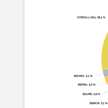
OTROS (< 2%)
OTROS (< 2%)
: 28,1 %
: 28,1 %
MOVHG
MOVHG
: 2,1 %
: 2,1 %
REPSG
REPSG
: 2,4 %
: 2,4 %
EGLRE
EGLRE
: 2,6 %
: 2,6 %
ENDCR
ENDCR
: 3,1 %
: 3,1 %