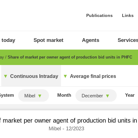
Publications
Links
 today
Spot market
Agents
Service
day
Share of market per owner agent of production bid units in PHFC
Continuous Intraday
Average final prices
System
Month
Year
Mibel
December
 market per owner agent of production bid units 
Mibel - 12/2023