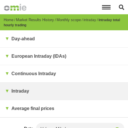
Skip
to
main
content
Breadcrumb
Home
Market Results History
Monthly scope
Intraday
Intraday total
hourly trading
Day-ahead
European Intraday (IDAs)
Continuous Intraday
Intraday
Average final prices