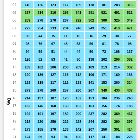
04
149
136
123
117
109
138
181
283
316
05
327
314
316
298
341
391
521
491
521
06
289
278
270
267
292
302
300
325
349
07
272
254
233
204
246
249
251
419
471
08
98
44
15
11
16
16
29
38
77
09
98
76
67
48
53
56
61
78
98
10
94
59
51
44
44
50
73
168
137
11
126
82
53
41
50
138
202
296
382
12
189
162
206
208
209
189
213
214
332
13
120
136
127
116
112
106
171
160
186
14
123
119
117
112
133
141
153
260
324
15
279
278
269
257
260
267
349
430
437
16
214
197
187
170
152
153
184
236
240
Day
17
182
146
160
150
162
163
156
174
183
18
194
191
197
182
200
237
282
389
467
19
218
220
250
222
228
244
282
390
397
20
173
185
170
133
142
207
250
301
414
21
124
99
93
94
100
117
141
188
223