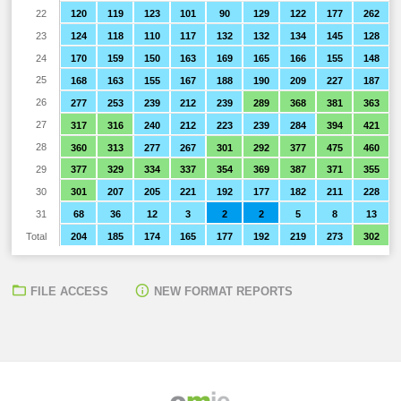
22
120
119
123
101
90
129
122
177
262
23
124
118
110
117
132
132
134
145
128
24
170
159
150
163
169
165
166
155
148
25
168
163
155
167
188
190
209
227
187
26
277
253
239
212
239
289
368
381
363
27
317
316
240
212
223
239
284
394
421
28
360
313
277
267
301
292
377
475
460
29
377
329
334
337
354
369
387
371
355
30
301
207
205
221
192
177
182
211
228
31
68
36
12
3
2
2
5
8
13
Total
204
185
174
165
177
192
219
273
302
FILE ACCESS
NEW FORMAT REPORTS