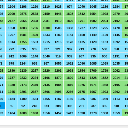
74
1104
1196
1220
1110
1028
974
1040
1045
1186
1284
17
95
2200
2575
2528
2159
1946
1808
1812
1954
1998
2270
26
48
2127
2565
2398
2081
1910
1826
1791
1902
2004
2102
2
49
1358
1803
1796
1600
1506
1338
1237
1229
1225
1470
18
19
1207
1681
1590
1333
1180
1184
1150
1149
1120
1145
1
99
1314
1755
1563
1215
1215
1178
1135
1120
1133
1092
15
49
772
835
905
937
921
907
719
778
588
858
11
59
912
1009
1146
1046
919
939
967
935
900
1191
1
72
878
1144
985
987
1056
1082
1096
1085
1039
1035
15
25
1880
2139
2257
2320
2201
1993
1854
1769
1729
2062
2
79
1787
2232
2224
2106
1870
1820
1813
1828
1832
2014
21
71
1930
2173
2340
2135
1984
1819
1976
1971
1938
2195
24
11
1945
2291
2367
2306
2096
2266
2175
1967
1993
2202
24
69
1184
1400
1554
1465
1187
1150
1085
986
1060
1113
14
0
85
92
240
373
388
303
261
287
335
818
11
93
1404
1680
1698
1556
1452
1413
1390
1378
1388
1559
19