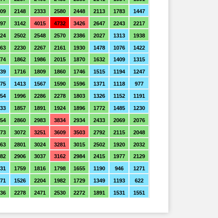
09
2148
2333
2580
2448
2113
1783
1447
97
3142
4015
4732
3426
2647
2243
2217
324
2502
2548
2570
2386
2027
1313
1938
63
2230
2267
2161
1930
1478
1076
1422
674
1862
1986
2015
1870
1632
1409
1315
39
1716
1809
1860
1746
1515
1194
1247
75
1413
1567
1590
1596
1371
1118
977
354
1996
2286
2278
1803
1326
1152
1191
33
1857
1891
1924
1896
1772
1485
1230
354
2860
2983
3834
2934
2433
2069
2076
73
3072
3251
3609
3503
2792
2115
2048
63
2801
3024
3281
3015
2502
1920
2032
82
2906
3037
3162
2984
2415
1977
2129
31
1759
1816
1798
1655
1190
946
1271
71
1526
2204
1982
1729
1349
1193
622
36
2278
2471
2530
2272
1891
1531
1551