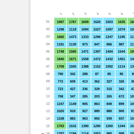
4
3
2
6
1
5
01
1997
1767
1609
1520
1503
1635
16
02
1298
1118
1094
1027
1097
1074
10
03
1660
1473
1333
1296
1247
1195
11
04
1181
1130
973
947
886
987
11
05
1748
1585
1471
1397
1404
1544
19
06
1840
1671
1558
1472
1432
1451
14
07
1709
1505
1388
1152
1092
1114
13
08
790
342
288
87
85
85
8
09
772
609
413
362
327
326
3
10
723
427
336
329
315
342
4
11
708
347
285
203
265
672
10
12
1247
1149
905
863
849
899
10
13
1020
918
927
889
880
900
9
14
1108
983
963
950
939
937
10
15
1703
1532
1390
1290
1260
1344
15
16
1297
1184
1114
1053
980
998
10