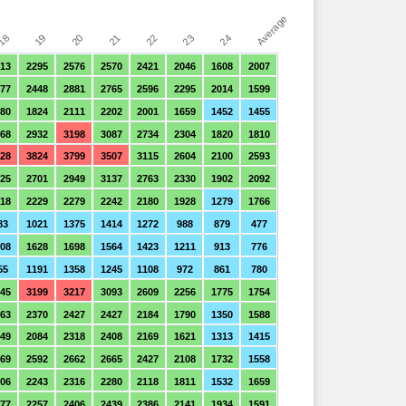
Average
21
20
24
19
23
18
22
13
2295
2576
2570
2421
2046
1608
2007
77
2448
2881
2765
2596
2295
2014
1599
80
1824
2111
2202
2001
1659
1452
1455
68
2932
3198
3087
2734
2304
1820
1810
28
3824
3799
3507
3115
2604
2100
2593
25
2701
2949
3137
2763
2330
1902
2092
18
2229
2279
2242
2180
1928
1279
1766
83
1021
1375
1414
1272
988
879
477
08
1628
1698
1564
1423
1211
913
776
55
1191
1358
1245
1108
972
861
780
45
3199
3217
3093
2609
2256
1775
1754
63
2370
2427
2427
2184
1790
1350
1588
49
2084
2318
2408
2169
1621
1313
1415
69
2592
2662
2665
2427
2108
1732
1558
06
2243
2316
2280
2118
1811
1532
1659
77
2257
2406
2439
2386
2141
1934
1591