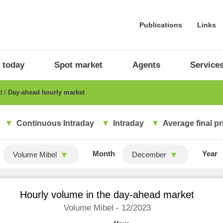
Publications
Links
 today
Spot market
Agents
Service
ad
Day-ahead hourly market
Continuous Intraday
Intraday
Average final pr
Month
Year
Volume Mibel
December
Hourly volume in the day-ahead market
Volume Mibel - 12/2023