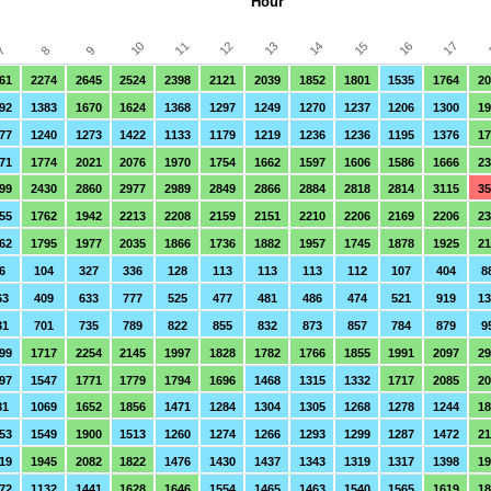
Hour
12
16
11
15
10
14
13
17
8
7
9
61
2274
2645
2524
2398
2121
2039
1852
1801
1535
1764
20
92
1383
1670
1624
1368
1297
1249
1270
1237
1206
1300
19
77
1240
1273
1422
1133
1179
1219
1236
1236
1195
1376
17
71
1774
2021
2076
1970
1754
1662
1597
1606
1586
1666
23
99
2430
2860
2977
2989
2849
2866
2884
2818
2814
3115
35
55
1762
1942
2213
2208
2159
2151
2210
2206
2169
2206
23
62
1795
1977
2035
1866
1736
1882
1957
1745
1878
1925
21
6
104
327
336
128
113
113
113
112
107
404
8
63
409
633
777
525
477
481
486
474
521
919
13
31
701
735
789
822
855
832
873
857
784
879
9
99
1717
2254
2145
1997
1828
1782
1766
1855
1991
2097
29
97
1547
1771
1779
1794
1696
1468
1315
1332
1717
2085
20
31
1069
1652
1856
1471
1284
1304
1305
1268
1278
1244
18
53
1549
1900
1513
1260
1274
1266
1293
1299
1287
1472
21
19
1945
2082
1822
1476
1430
1437
1343
1319
1317
1398
19
72
1132
1441
1628
1646
1554
1465
1463
1540
1565
1619
18