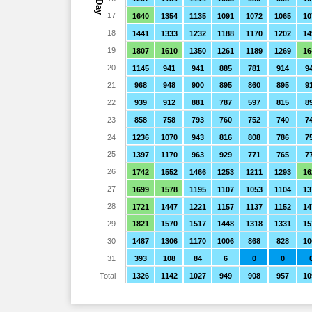
Day
17
1640
1354
1135
1091
1072
1065
10
18
1441
1333
1232
1188
1170
1202
14
19
1807
1610
1350
1261
1189
1269
16
20
1145
941
941
885
781
914
9
21
968
948
900
895
860
895
9
22
939
912
881
787
597
815
8
23
858
758
793
760
752
740
7
24
1236
1070
943
816
808
786
7
25
1397
1170
963
929
771
765
7
26
1742
1552
1466
1253
1211
1293
16
27
1699
1578
1195
1107
1053
1104
13
28
1721
1447
1221
1157
1137
1152
14
29
1821
1570
1517
1448
1318
1331
15
30
1487
1306
1170
1006
868
828
10
31
393
108
84
6
0
0
Total
1326
1142
1027
949
908
957
10