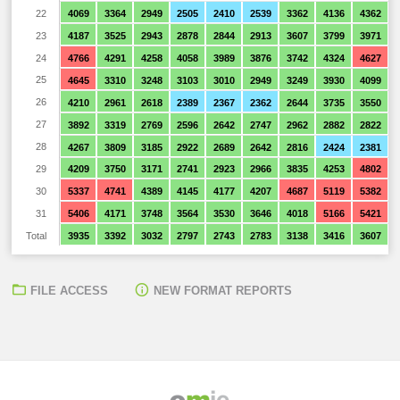
22
4069
3364
2949
2505
2410
2539
3362
4136
4362
23
4187
3525
2943
2878
2844
2913
3607
3799
3971
24
4766
4291
4258
4058
3989
3876
3742
4324
4627
25
4645
3310
3248
3103
3010
2949
3249
3930
4099
26
4210
2961
2618
2389
2367
2362
2644
3735
3550
27
3892
3319
2769
2596
2642
2747
2962
2882
2822
28
4267
3809
3185
2922
2689
2642
2816
2424
2381
29
4209
3750
3171
2741
2923
2966
3835
4253
4802
30
5337
4741
4389
4145
4177
4207
4687
5119
5382
31
5406
4171
3748
3564
3530
3646
4018
5166
5421
Total
3935
3392
3032
2797
2743
2783
3138
3416
3607
FILE ACCESS
NEW FORMAT REPORTS