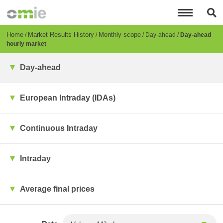
Skip
to
main
content
Breadcrumb
Home
Market Results History
Monthly scope
Day-ahead
Day-ahead
hourly market
Day-ahead
European Intraday (IDAs)
Continuous Intraday
Intraday
Average final prices