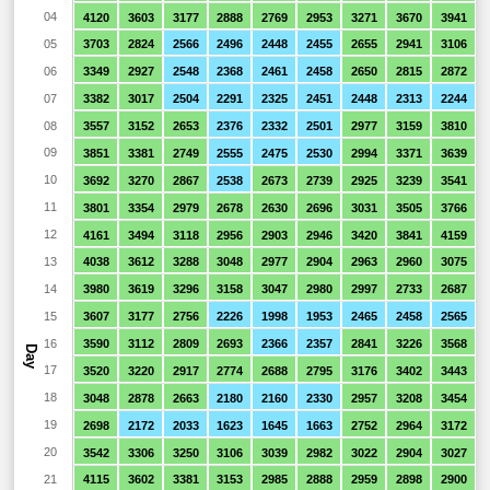
04
4120
3603
3177
2888
2769
2953
3271
3670
3941
05
3703
2824
2566
2496
2448
2455
2655
2941
3106
06
3349
2927
2548
2368
2461
2458
2650
2815
2872
07
3382
3017
2504
2291
2325
2451
2448
2313
2244
08
3557
3152
2653
2376
2332
2501
2977
3159
3810
09
3851
3381
2749
2555
2475
2530
2994
3371
3639
10
3692
3270
2867
2538
2673
2739
2925
3239
3541
11
3801
3354
2979
2678
2630
2696
3031
3505
3766
12
4161
3494
3118
2956
2903
2946
3420
3841
4159
13
4038
3612
3288
3048
2977
2904
2963
2960
3075
14
3980
3619
3296
3158
3047
2980
2997
2733
2687
15
3607
3177
2756
2226
1998
1953
2465
2458
2565
16
3590
3112
2809
2693
2366
2357
2841
3226
3568
Day
17
3520
3220
2917
2774
2688
2795
3176
3402
3443
18
3048
2878
2663
2180
2160
2330
2957
3208
3454
19
2698
2172
2033
1623
1645
1663
2752
2964
3172
20
3542
3306
3250
3106
3039
2982
3022
2904
3027
21
4115
3602
3381
3153
2985
2888
2959
2898
2900