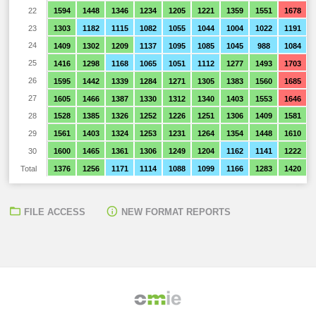
22
1594
1448
1346
1234
1205
1221
1359
1551
1678
23
1303
1182
1115
1082
1055
1044
1004
1022
1191
24
1409
1302
1209
1137
1095
1085
1045
988
1084
25
1416
1298
1168
1065
1051
1112
1277
1493
1703
26
1595
1442
1339
1284
1271
1305
1383
1560
1685
27
1605
1466
1387
1330
1312
1340
1403
1553
1646
28
1528
1385
1326
1252
1226
1251
1306
1409
1581
29
1561
1403
1324
1253
1231
1264
1354
1448
1610
30
1600
1465
1361
1306
1249
1204
1162
1141
1222
Total
1376
1256
1171
1114
1088
1099
1166
1283
1420
FILE ACCESS
NEW FORMAT REPORTS