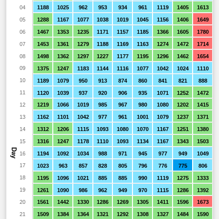
04
1188
1025
962
953
934
961
1119
1405
1613
05
1288
1167
1077
1038
1019
1045
1156
1406
1649
06
1467
1353
1235
1171
1157
1185
1366
1605
1780
07
1453
1361
1279
1188
1169
1163
1274
1472
1714
08
1498
1362
1297
1227
1177
1195
1296
1462
1654
09
1375
1247
1183
1144
1116
1077
1042
1024
1110
10
1189
1079
950
913
874
860
841
821
888
11
1120
1039
937
920
906
935
1071
1252
1472
12
1219
1066
1019
985
967
980
1080
1202
1415
13
1162
1101
1042
977
961
1001
1079
1237
1371
14
1312
1206
1115
1093
1080
1070
1167
1251
1380
15
1316
1247
1178
1110
1093
1134
1167
1343
1503
Day
16
1194
1092
1034
988
971
945
977
949
1049
17
1023
963
857
828
805
796
776
775
806
18
1195
1096
1021
885
885
990
1119
1275
1333
19
1261
1090
986
962
949
970
1115
1286
1392
20
1561
1442
1330
1286
1269
1305
1411
1596
1673
21
1509
1384
1364
1321
1292
1308
1327
1484
1590