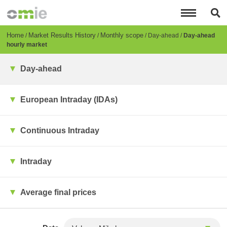
Skip
to
main
content
Breadcrumb
Home
Market Results History
Monthly scope
Day-ahead
Day-ahead
hourly market
Day-ahead
European Intraday (IDAs)
Continuous Intraday
Intraday
Average final prices