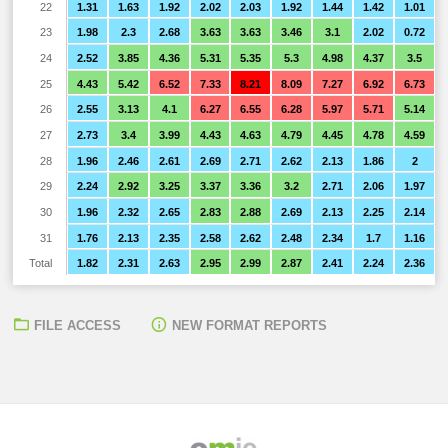
22
1.31
1.63
1.92
2.02
2.03
1.92
1.44
1.42
1.01
23
1.98
2.3
2.68
3.63
3.63
3.46
3.1
2.02
0.72
24
2.52
3.85
4.36
5.31
5.35
5.3
4.98
4.37
3.5
25
4.43
5.42
6.52
7.33
8.21
8.09
7.27
6.92
6.73
26
2.55
3.13
4.1
6.27
6.55
6.28
5.97
5.71
5.14
27
2.73
3.4
3.99
4.43
4.63
4.79
4.45
4.78
4.59
28
1.96
2.46
2.61
2.69
2.71
2.62
2.13
1.86
2
29
2.24
2.92
3.25
3.37
3.36
3.2
2.71
2.06
1.97
30
1.96
2.32
2.65
2.83
2.88
2.69
2.13
2.25
2.14
31
1.76
2.13
2.35
2.58
2.62
2.48
2.34
1.7
1.16
Total
1.82
2.31
2.63
2.95
2.99
2.87
2.41
2.24
2.36
FILE ACCESS
NEW FORMAT REPORTS