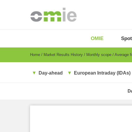
Skip
to
main
content
OMIE
Menu
OMIE
Spot
-
EN
Breadcrumb
Home
Market Results History
Monthly scope
Average fi
Day-ahead
European Intraday (IDAs)
D