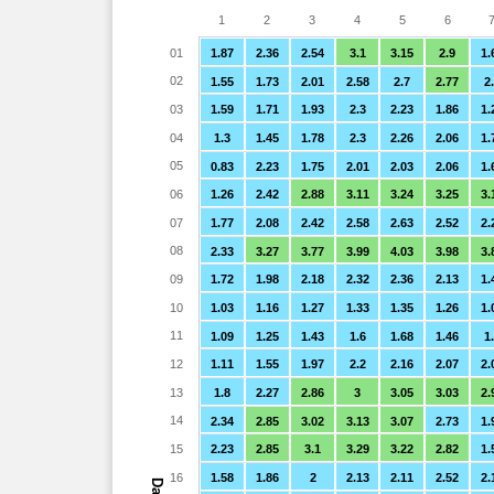
1
2
3
4
5
6
01
1.87
2.36
2.54
3.1
3.15
2.9
1.
02
1.55
1.73
2.01
2.58
2.7
2.77
2
03
1.59
1.71
1.93
2.3
2.23
1.86
1.
04
1.3
1.45
1.78
2.3
2.26
2.06
1.
05
0.83
2.23
1.75
2.01
2.03
2.06
1.
06
1.26
2.42
2.88
3.11
3.24
3.25
3.
07
1.77
2.08
2.42
2.58
2.63
2.52
2.
08
2.33
3.27
3.77
3.99
4.03
3.98
3.
09
1.72
1.98
2.18
2.32
2.36
2.13
1.
10
1.03
1.16
1.27
1.33
1.35
1.26
1.
11
1.09
1.25
1.43
1.6
1.68
1.46
1
12
1.11
1.55
1.97
2.2
2.16
2.07
2.
13
1.8
2.27
2.86
3
3.05
3.03
2.
14
2.34
2.85
3.02
3.13
3.07
2.73
1.
15
2.23
2.85
3.1
3.29
3.22
2.82
1.
16
1.58
1.86
2
2.13
2.11
2.52
2.
Day