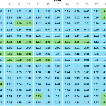
Hour
7
8
9
10
11
12
13
14
15
16
17
1
65
2.6
1.81
1.35
2
2.11
0.79
0.79
0.89
0.88
0.92
3.
.2
1.53
2.18
1.27
1.54
0.93
1.04
0.95
1.02
0.97
0.96
2.
24
2.14
3.49
3.28
1.42
0.95
0.67
0.54
0.67
0.7
0.76
0.
77
1.04
0.64
0.65
0.73
0.74
0.76
0.74
0.76
0.74
0.79
2.
67
1.56
0.8
0.38
1.05
1.1
1.14
1.1
1.14
1.27
1.22
0.
14
3.02
3.88
3.35
3.13
2.96
3.13
3.01
2.95
3.19
1.82
1.
25
1.85
1.93
2.64
1.93
1.98
2.09
1.95
2.01
2.24
1.96
0.
82
3.56
4.13
3.01
2.39
2.32
2.4
2.25
2.16
2.41
2.35
1.
46
2.85
5.08
4.28
2.99
2.86
1.46
1.25
0.89
0.91
1.3
1.
07
0.71
1.32
1.39
1.37
1.04
1.02
0.97
1
0.91
0.92
0.
.2
0.91
0.39
1.38
1.38
1.42
1.43
1.44
1.53
1.65
1.62
0.
07
2.2
1.91
1.02
0.82
2.53
2.65
2.48
2.43
2.67
2.53
0.
91
2.71
2.04
1.4
0.46
0.4
0.41
0.45
0.5
0.54
0.51
0.
99
0.79
0.55
0.48
1.24
1.34
1.17
0.76
0.79
0.81
0.82
0.
51
1.55
2.71
2.58
3.13
1.34
0.7
0.8
0.84
0.84
0.82
2.
16
1.24
1.18
1.64
1.64
1.46
1.12
1.12
1.14
1.18
2.73
5.