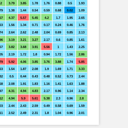
.2
3.79
3.85
1.78
1.76
0.88
0.5
1.93
79
1.38
1.44
0.54
0.59
0.68
0.02
1.09
57
4.37
5.57
5.45
4.2
1.7
1.95
2.65
63
1.56
1.34
0.71
0.17
0.24
0.46
1.76
74
2.64
2.62
2.48
2.04
0.69
0.85
2.13
96
3.19
3.21
3.27
2.17
0.6
0.85
1.61
67
3.82
3.68
3.91
5.56
1
1.43
2.25
05
2.19
1.72
1.8
0.94
1.72
1.56
2.86
79
5.92
4.06
3.85
3.76
3.88
1.74
5.85
63
1.54
1.87
2.08
1.9
1.69
1.71
3.33
32
0.5
0.44
0.43
0.48
0.52
0.73
2.44
58
2.08
1.91
1.83
1.16
1.41
1.63
1.88
97
4.31
4.94
4.83
2.17
0.96
1.14
2.34
12
4.94
5.9
5.61
5.38
2.3
0.96
2.8
03
2.44
2.43
2.59
0.49
0.58
0.69
1.59
11
2.52
2.49
2.31
1.8
1.04
0.96
2.01