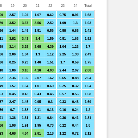
8
19
20
21
22
23
24
Total
09
2.57
1.04
1.07
0.62
0.75
0.91
1.68
89
3.52
3.67
3.56
2.52
1.09
1.3
1.93
56
1.44
1.45
1.51
0.56
0.58
0.88
1.41
11
3.82
3.43
3.4
1.59
0.51
1.63
1.52
39
3.14
3.25
3.68
4.39
1.04
1.23
1.7
66
2.06
1.34
1.3
1.12
2.25
1.38
2.49
36
0.25
0.23
1.46
1.51
1.7
0.59
1.75
18
1.06
3.18
4.16
4.03
2.44
2.07
2.88
22
2.36
1.92
2.07
1.62
0.65
0.88
2.04
49
1.57
1.54
1.01
0.69
0.25
0.32
1.04
53
0.45
0.43
0.43
0.45
0.57
0.56
1.08
37
2.47
1.45
0.95
0.3
0.33
0.43
1.69
36
0.7
1.38
0.11
0.13
0.16
0.24
1.2
91
1.36
1.31
1.31
0.84
0.36
0.41
1.31
86
1.98
1.91
1.95
0.73
0.22
0.44
1.8
23
4.68
4.64
2.81
2.18
1.22
0.72
2.12