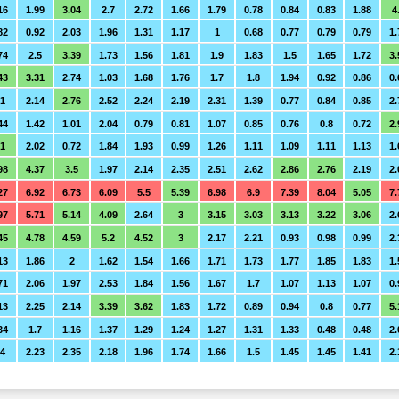
16
1.99
3.04
2.7
2.72
1.66
1.79
0.78
0.84
0.83
1.88
4
82
0.92
2.03
1.96
1.31
1.17
1
0.68
0.77
0.79
0.79
1.
74
2.5
3.39
1.73
1.56
1.81
1.9
1.83
1.5
1.65
1.72
3.
43
3.31
2.74
1.03
1.68
1.76
1.7
1.8
1.94
0.92
0.86
0.
.1
2.14
2.76
2.52
2.24
2.19
2.31
1.39
0.77
0.84
0.85
2.
44
1.42
1.01
2.04
0.79
0.81
1.07
0.85
0.76
0.8
0.72
2.
.1
2.02
0.72
1.84
1.93
0.99
1.26
1.11
1.09
1.11
1.13
1.
98
4.37
3.5
1.97
2.14
2.35
2.51
2.62
2.86
2.76
2.19
2.
27
6.92
6.73
6.09
5.5
5.39
6.98
6.9
7.39
8.04
5.05
7.
97
5.71
5.14
4.09
2.64
3
3.15
3.03
3.13
3.22
3.06
2.
45
4.78
4.59
5.2
4.52
3
2.17
2.21
0.93
0.98
0.99
2.
13
1.86
2
1.62
1.54
1.66
1.71
1.73
1.77
1.85
1.83
1.
71
2.06
1.97
2.53
1.84
1.56
1.67
1.7
1.07
1.13
1.07
0.
13
2.25
2.14
3.39
3.62
1.83
1.72
0.89
0.94
0.8
0.77
5.
34
1.7
1.16
1.37
1.29
1.24
1.27
1.31
1.33
0.48
0.48
2.
.4
2.23
2.35
2.18
1.96
1.74
1.66
1.5
1.45
1.45
1.41
2.