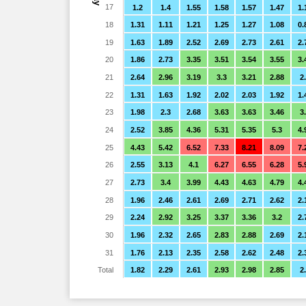
17
1.2
1.4
1.55
1.58
1.57
1.47
1.
18
1.31
1.11
1.21
1.25
1.27
1.08
0.
19
1.63
1.89
2.52
2.69
2.73
2.61
2.
20
1.86
2.73
3.35
3.51
3.54
3.55
3.
21
2.64
2.96
3.19
3.3
3.21
2.88
2
22
1.31
1.63
1.92
2.02
2.03
1.92
1.
23
1.98
2.3
2.68
3.63
3.63
3.46
3
24
2.52
3.85
4.36
5.31
5.35
5.3
4.
25
4.43
5.42
6.52
7.33
8.21
8.09
7.
26
2.55
3.13
4.1
6.27
6.55
6.28
5.
27
2.73
3.4
3.99
4.43
4.63
4.79
4.
28
1.96
2.46
2.61
2.69
2.71
2.62
2.
29
2.24
2.92
3.25
3.37
3.36
3.2
2.
30
1.96
2.32
2.65
2.83
2.88
2.69
2.
31
1.76
2.13
2.35
2.58
2.62
2.48
2.
Total
1.82
2.29
2.61
2.93
2.98
2.85
2