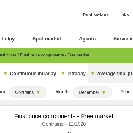
Publications
Links
 today
Spot market
Agents
Service
nal prices
Final price components - Free market
Continuous Intraday
Intraday
Average final pr
ata
Month
Year
Contrains
December
Final price components - Free market
Contrains - 12/2020